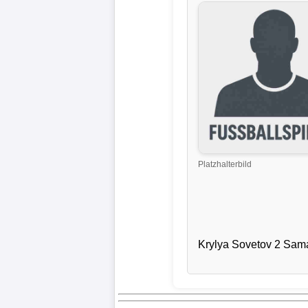
Liga
DFB-
Pokal
International
Champions
League
Platzhalterbild
Europa
League
Nationalmannschaft
Krylya Sovetov 2 Sam
Vereinsnews
Wechselgerüchte