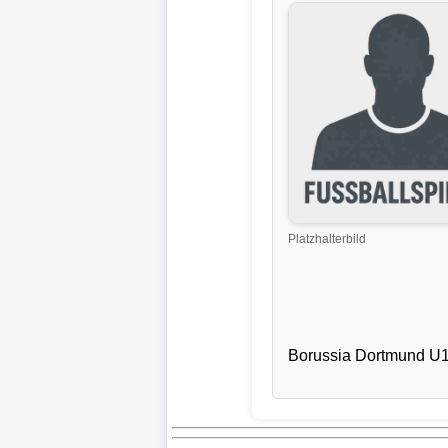
Liga
DFB-
Pokal
International
Champions
League
Platzhalterbild
Europa
League
Nationalmannschaft
Borussia Dortmund U
Vereinsnews
Wechselgerüchte