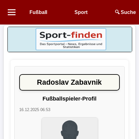
Fußball
Sport
🔍 Suche
Startseite
NEWS
Alle
Fußball-
News
Radoslav Zabavnik
1.
Bundesliga
Fußballspieler-Profil
16.12.2025 06:53
2.
Bundesliga
3.