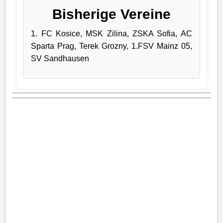
Bisherige Vereine
Verletzungspech
1. FC Kosice, MSK Zilina, ZSKA Sofia, AC
Frauenfußball
Sparta Prag, Terek Grozny, 1.FSV Mainz 05,
SV Sandhausen
Alle
Sportnews
eSports
STATISTIKEN
Tabelle
1.
Bundesliga
Tabelle
2.