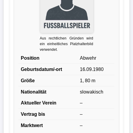
Liga
DFB-
Pokal
Aus rechtlichen Gründen wird
International
ein einheitliches Platzhalterbild
verwendet.
Champions
Position
Abwehr
League
Geburtsdatum/-ort
16.09.1980
Europa
Größe
1, 80 m
League
Nationalität
slowakisch
Nationalmannschaft
Aktueller Verein
–
Vertrag bis
–
Vereinsnews
Marktwert
–
Wechselgerüchte