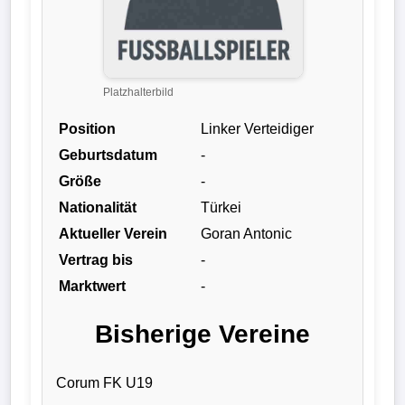
Liga
DFB-
Pokal
Platzhalterbild
Position
Linker Verteidiger
International
Geburtsdatum
-
Champions
Größe
-
League
Nationalität
Türkei
Aktueller Verein
Goran Antonic
Europa
Vertrag bis
-
League
Marktwert
-
Nationalmannschaft
Bisherige Vereine
Vereinsnews
Corum FK U19
Wechselgerüchte