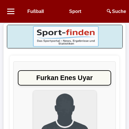
Fußball
Sport
🔍 Suche
Startseite
NEWS
Alle
Fußball-
News
Furkan Enes Uyar
1.
Bundesliga
2.
Bundesliga
3.