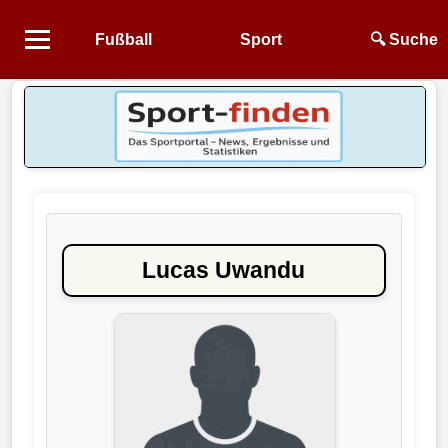
Fußball
Sport
🔍 Suche
Startseite
NEWS
Alle
Fußball-
News
Lucas Uwandu
1.
Bundesliga
2.
Bundesliga
3.