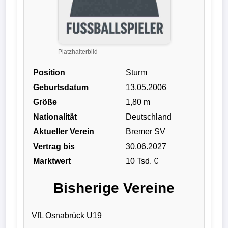
Liga
DFB-
Pokal
Platzhalterbild
Position
Sturm
International
Geburtsdatum
13.05.2006
Champions
Größe
1,80 m
League
Nationalität
Deutschland
Aktueller Verein
Bremer SV
Europa
Vertrag bis
30.06.2027
League
Marktwert
10 Tsd. €
Nationalmannschaft
Bisherige Vereine
Vereinsnews
VfL Osnabrück U19
Wechselgerüchte