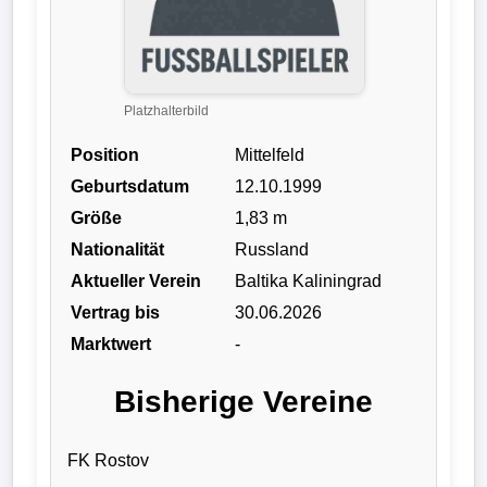
Liga
DFB-
Pokal
Platzhalterbild
Position
Mittelfeld
International
Geburtsdatum
12.10.1999
Champions
Größe
1,83 m
League
Nationalität
Russland
Aktueller Verein
Baltika Kaliningrad
Europa
Vertrag bis
30.06.2026
League
Marktwert
-
Nationalmannschaft
Bisherige Vereine
Vereinsnews
FK Rostov
Wechselgerüchte