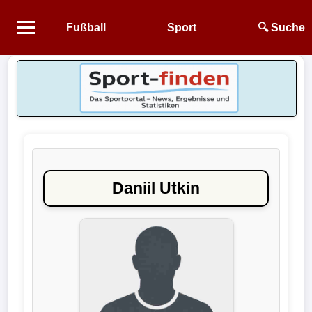
Fußball
Sport
🔍 Suche
Startseite
NEWS
Alle
Fußball-
News
Daniil Utkin
1.
Bundesliga
2.
Bundesliga
3.