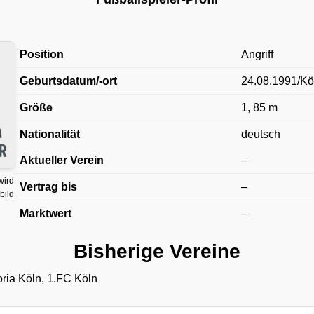
Position
Angriff
Geburtsdatum/-ort
24.08.1991/Kö
Größe
1, 85 m
Nationalität
deutsch
Aktueller Verein
–
wird
Vertrag bis
–
bild
Marktwert
–
Bisherige Vereine
ria Köln, 1.FC Köln