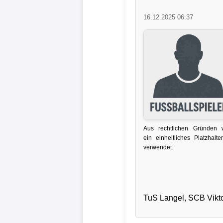
Liga
16.12.2025 06:37
DFB-
Pokal
International
Champions
League
Aus rechtlichen Gründen 
Europa
ein einheitliches Platzhalter
League
verwendet.
Nationalmannschaft
Vereinsnews
TuS Langel, SCB Vikto
Wechselgerüchte