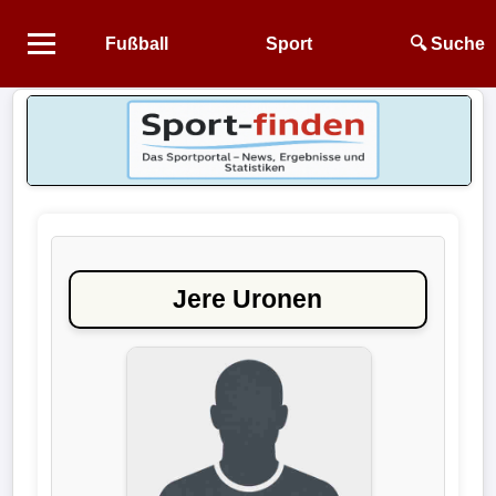
Fußball
Sport
🔍 Suche
Startseite
NEWS
Alle
Fußball-
News
Jere Uronen
1.
Bundesliga
2.
Bundesliga
3.