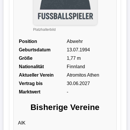
Liga
DFB-
Pokal
Platzhalterbild
Position
Abwehr
International
Geburtsdatum
13.07.1994
Champions
Größe
1,77 m
League
Nationalität
Finnland
Aktueller Verein
Atromitos Athen
Europa
Vertrag bis
30.06.2027
League
Marktwert
-
Nationalmannschaft
Bisherige Vereine
Vereinsnews
AIK
Wechselgerüchte