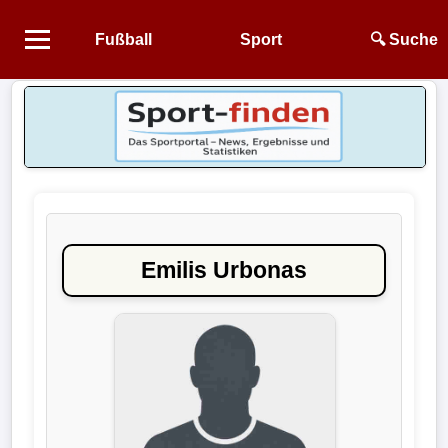
Fußball
Sport
🔍 Suche
Startseite
NEWS
Alle
Fußball-
News
Emilis Urbonas
1.
Bundesliga
2.
Bundesliga
3.