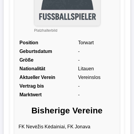
Liga
DFB-
Pokal
Platzhalterbild
Position
Torwart
International
Geburtsdatum
-
Champions
Größe
-
League
Nationalität
Litauen
Aktueller Verein
Vereinslos
Europa
Vertrag bis
-
League
Marktwert
-
Nationalmannschaft
Bisherige Vereine
Vereinsnews
FK Nevėžis Kėdainiai, FK Jonava
Wechselgerüchte