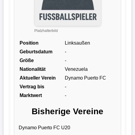
Liga
DFB-
Pokal
Platzhalterbild
Position
Linksaußen
International
Geburtsdatum
-
Champions
Größe
-
League
Nationalität
Venezuela
Aktueller Verein
Dynamo Puerto FC
Europa
Vertrag bis
-
League
Marktwert
-
Nationalmannschaft
Bisherige Vereine
Vereinsnews
Dynamo Puerto FC U20
Wechselgerüchte