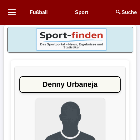
Fußball
Sport
🔍 Suche
Startseite
NEWS
Alle
Fußball-
News
Denny Urbaneja
1.
Bundesliga
2.
Bundesliga
3.