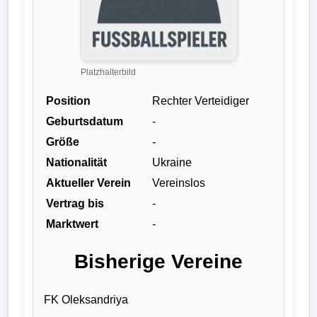
Liga
DFB-
Pokal
Platzhalterbild
Position
Rechter Verteidiger
International
Geburtsdatum
-
Champions
Größe
-
League
Nationalität
Ukraine
Aktueller Verein
Vereinslos
Europa
Vertrag bis
-
League
Marktwert
-
Nationalmannschaft
Bisherige Vereine
Vereinsnews
FK Oleksandriya
Wechselgerüchte