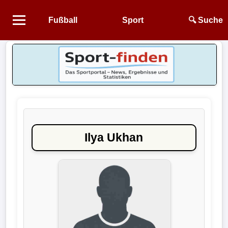
Fußball
Sport
🔍 Suche
Startseite
NEWS
Alle
Fußball-
News
Ilya Ukhan
1.
Bundesliga
2.
Bundesliga
3.