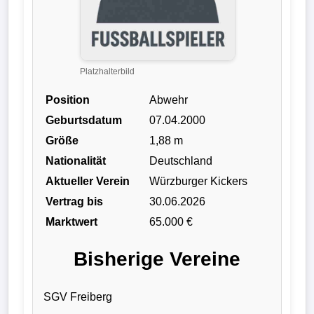
Liga
DFB-
Pokal
Platzhalterbild
Position
Abwehr
International
Geburtsdatum
07.04.2000
Champions
Größe
1,88 m
League
Nationalität
Deutschland
Aktueller Verein
Würzburger Kickers
Europa
Vertrag bis
30.06.2026
League
Marktwert
65.000 €
Nationalmannschaft
Bisherige Vereine
Vereinsnews
SGV Freiberg
Wechselgerüchte