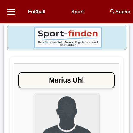
Fußball
Sport
🔍 Suche
Startseite
NEWS
Alle
Fußball-
News
Marius Uhl
1.
Bundesliga
2.
Bundesliga
3.