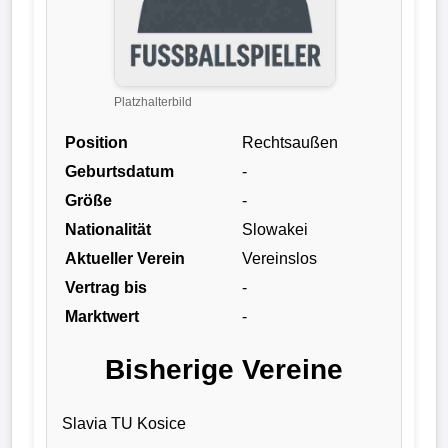
Liga
DFB-
Pokal
Platzhalterbild
Position
Rechtsaußen
International
Geburtsdatum
-
Champions
Größe
-
League
Nationalität
Slowakei
Aktueller Verein
Vereinslos
Europa
Vertrag bis
-
League
Marktwert
-
Nationalmannschaft
Bisherige Vereine
Vereinsnews
Slavia TU Kosice
Wechselgerüchte