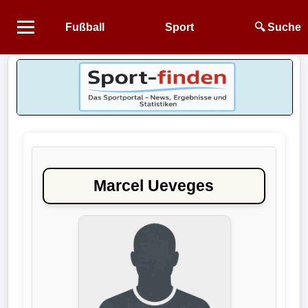
Fußball
Sport
🔍 Suche
Startseite
NEWS
Alle
Fußball-
News
Marcel Ueveges
1.
Bundesliga
2.
Bundesliga
3.