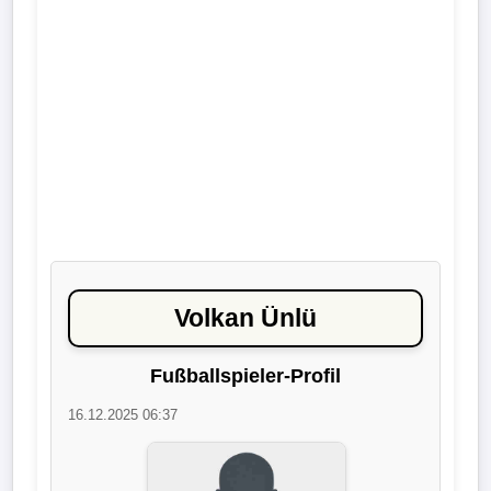
Liga
DFB-
Pokal
International
Champions
League
Europa
Volkan Ünlü
League
Fußballspieler-Profil
Nationalmannschaft
16.12.2025 06:37
Vereinsnews
Wechselgerüchte