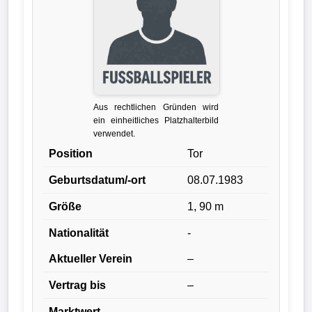
Verletzungspech
Frauenfußball
Alle
Aus rechtlichen Gründen wird
Sportnews
ein einheitliches Platzhalterbild
verwendet.
eSports
Position
Tor
Geburtsdatum/-ort
08.07.1983
STATISTIKEN
Größe
1, 90 m
Tabelle
Nationalität
-
1.
Bundesliga
Aktueller Verein
–
Vertrag bis
–
Tabelle
2.
Marktwert
–