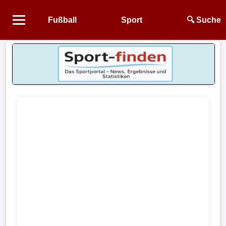
Fußball
Sport
🔍 Suche
Startseite
NEWS
Alle
Fußball-
News
1.
Bundesliga
2.
Bundesliga
3.