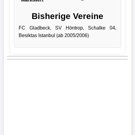
Bundesliga
Bisherige Vereine
Tabelle
FC Gladbeck, SV Höntrop, Schalke 04,
3.
Besiktas Istanbul (ab 2005/2006)
Liga
1.
Bundesliga
Ergebnisse
SONSTIGES
Fußballspieler
Vereine
Kader