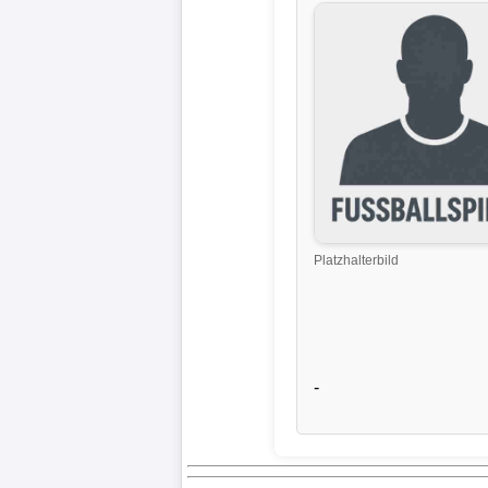
Liga
DFB-
Pokal
International
Champions
League
Platzhalterbild
Europa
League
Nationalmannschaft
-
Vereinsnews
Wechselgerüchte