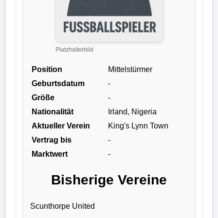
Liga
DFB-
Pokal
Platzhalterbild
Position
Mittelstürmer
International
Geburtsdatum
-
Champions
Größe
-
League
Nationalität
Irland, Nigeria
Aktueller Verein
King's Lynn Town
Europa
Vertrag bis
-
League
Marktwert
-
Nationalmannschaft
Bisherige Vereine
Vereinsnews
Scunthorpe United
Wechselgerüchte