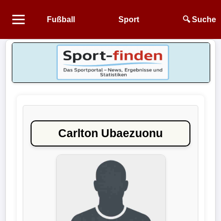
Fußball
Sport
🔍 Suche
Startseite
NEWS
Alle
Fußball-
News
Carlton Ubaezuonu
1.
Bundesliga
2.
Bundesliga
3.