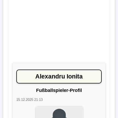
Liga
DFB-
Pokal
International
Champions
League
Europa
Alexandru Ionita
League
Fußballspieler-Profil
Nationalmannschaft
15.12.2025 21:13
Vereinsnews
Wechselgerüchte