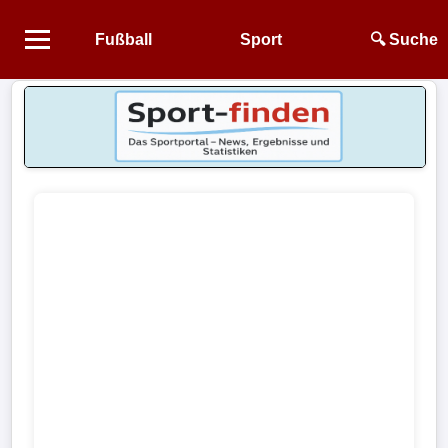
Fußball
Sport
🔍 Suche
Startseite
NEWS
Alle
Fußball-
News
1.
Bundesliga
2.
Bundesliga
3.