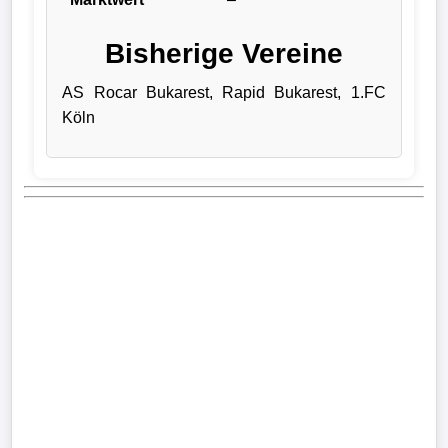
Bundesliga
Bisherige Vereine
Tabelle
AS Rocar Bukarest, Rapid Bukarest, 1.FC
3.
Köln
Liga
1.
Bundesliga
Ergebnisse
SONSTIGES
Fußballspieler
Vereine
Kader