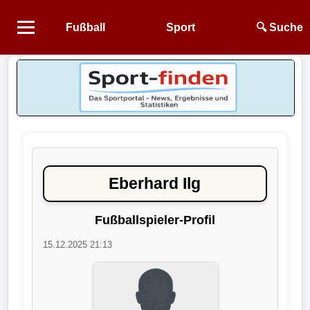
Fußball
Sport
🔍 Suche
Startseite
NEWS
Alle
Fußball-
News
Eberhard Ilg
1.
Bundesliga
Fußballspieler-Profil
15.12.2025 21:13
2.
Bundesliga
3.