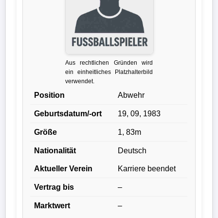
Liga
DFB-
Pokal
Aus rechtlichen Gründen wird
International
ein einheitliches Platzhalterbild
verwendet.
Champions
Position
Abwehr
League
Geburtsdatum/-ort
19, 09, 1983
Europa
Größe
1, 83m
League
Nationalität
Deutsch
Nationalmannschaft
Aktueller Verein
Karriere beendet
Vertrag bis
–
Vereinsnews
Marktwert
–
Wechselgerüchte