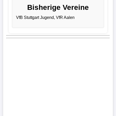
Bisherige Vereine
Verletzungspech
VfB Stuttgart Jugend, VfR Aalen
Frauenfußball
Alle
Sportnews
eSports
STATISTIKEN
Tabelle
1.
Bundesliga
Tabelle
2.