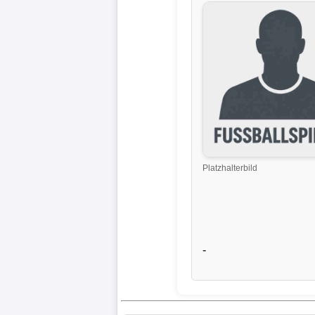
Liga
DFB-
Pokal
International
Champions
League
Platzhalterbild
Europa
League
Nationalmannschaft
-
Vereinsnews
Wechselgerüchte