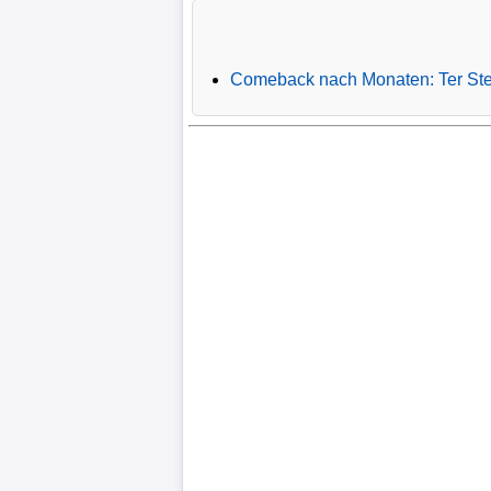
Verletzungspech
Comeback nach Monaten: Ter Stege
Frauenfußball
Alle
Sportnews
eSports
STATISTIKEN
Tabelle
1.
Bundesliga
Tabelle
2.