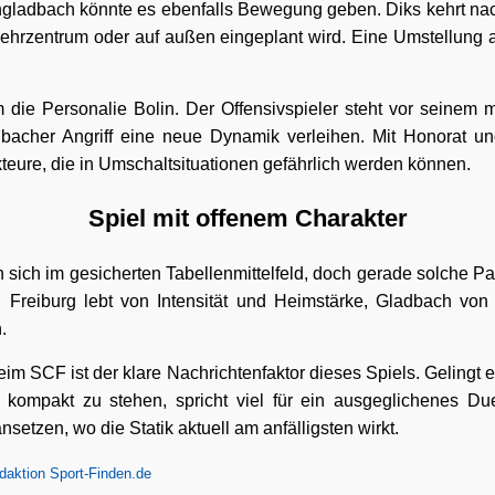
gladbach könnte es ebenfalls Bewegung geben. Diks kehrt nac
wehrzentrum oder auf außen eingeplant wird. Eine Umstellung au
.
ie Personalie Bolin. Der Offensivspieler steht vor seinem m
acher Angriff eine neue Dynamik verleihen. Mit Honorat un
teure, die in Umschaltsituationen gefährlich werden können.
Spiel mit offenem Charakter
ich im gesicherten Tabellenmittelfeld, doch gerade solche Par
Freiburg lebt von Intensität und Heimstärke, Gladbach von 
.
im SCF ist der klare Nachrichtenfaktor dieses Spiels. Gelingt e
v kompakt zu stehen, spricht viel für ein ausgeglichenes Due
setzen, wo die Statik aktuell am anfälligsten wirkt.
daktion Sport-Finden.de