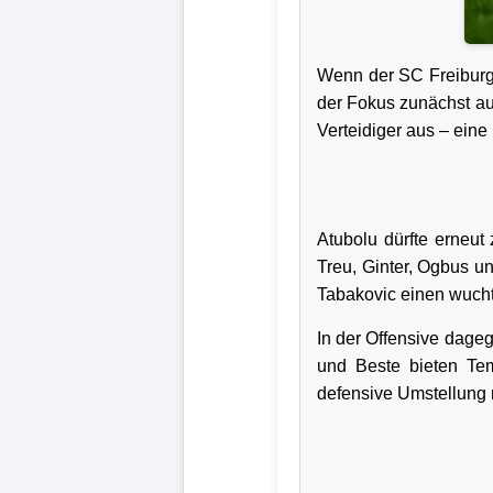
Verletzungspech
Wenn der SC Freiburg
Frauenfußball
der Fokus zunächst auf
Verteidiger aus – eine
Alle
Sportnews
eSports
Atubolu dürfte erneut
Treu, Ginter, Ogbus un
Tabakovic einen wuchti
STATISTIKEN
In der Offensive dageg
Tabelle
und Beste bieten Tem
1.
defensive Umstellung 
Bundesliga
Tabelle
2.