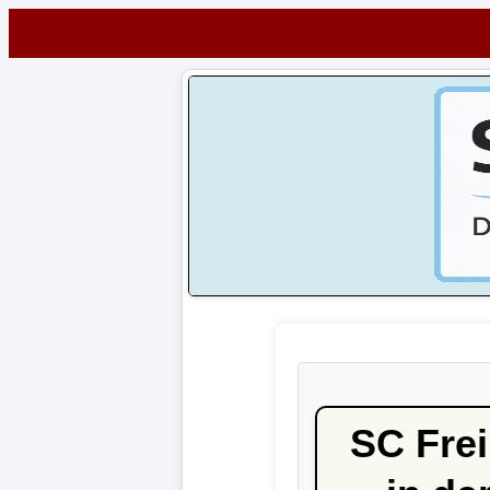
Startseite
NEWS
Alle
Fußball-
News
1.
Bundesliga
2.
Bundesliga
SC Fre
3.