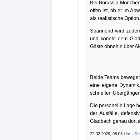
Bei Borussia Mönchen
Bundesliga
offen ist, ob er im Ab
als realistische Option
Tabelle
Spannend wird zudem d
3.
und könnte dem Gladb
Liga
Gäste ohnehin über Ak
1.
Bundesliga
Ergebnisse
Beide Teams bewegen s
eine eigene Dynamik. 
SONSTIGES
schnellen Übergängen
Fußballspieler
Die personelle Lage be
der Ausfälle, defensi
Vereine
Gladbach genau dort an
Kader
22.02.2026, 08:03 Uhr –
Re