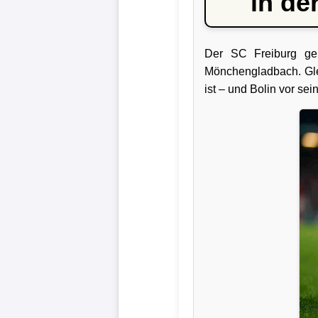
in de
Liga
DFB-
Der SC Freiburg geh
Pokal
Mönchengladbach. Glei
ist – und Bolin vor sei
International
Champions
League
Europa
League
Nationalmannschaft
Vereinsnews
Wechselgerüchte