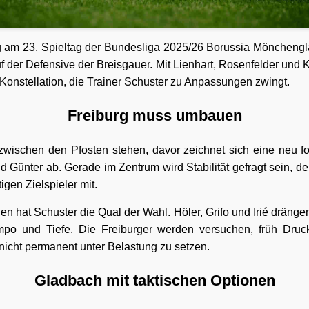
 am 23. Spieltag der Bundesliga 2025/26 Borussia Mönchengla
 der Defensive der Breisgauer. Mit Lienhart, Rosenfelder und Kü
 Konstellation, die Trainer Schuster zu Anpassungen zwingt.
Freiburg muss umbauen
 zwischen den Pfosten stehen, davor zeichnet sich eine neu for
d Günter ab. Gerade im Zentrum wird Stabilität gefragt sein, d
gen Zielspieler mit.
en hat Schuster die Qual der Wahl. Höler, Grifo und Irié dränge
po und Tiefe. Die Freiburger werden versuchen, früh Druc
nicht permanent unter Belastung zu setzen.
Gladbach mit taktischen Optionen