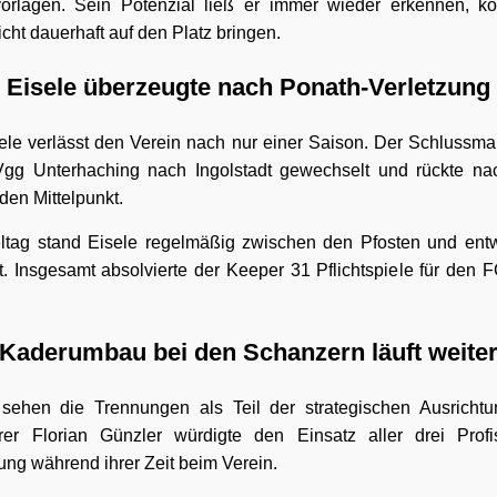
vorlagen. Sein Potenzial ließ er immer wieder erkennen, k
ht dauerhaft auf den Platz bringen.
Eisele überzeugte nach Ponath-Verletzung
ele verlässt den Verein nach nur einer Saison. Der Schlussm
Vgg Unterhaching nach Ingolstadt gewechselt und rückte na
den Mittelpunkt.
tag stand Eisele regelmäßig zwischen den Pfosten und entw
t. Insgesamt absolvierte der Keeper 31 Pflichtspiele für den F
Kaderumbau bei den Schanzern läuft weite
 sehen die Trennungen als Teil der strategischen Ausrich
rer Florian Günzler würdigte den Einsatz aller drei Prof
lung während ihrer Zeit beim Verein.