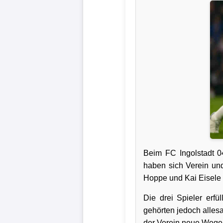
Verletzungspech
Frauenfußball
Alle
Sportnews
eSports
STATISTIKEN
Beim FC Ingolstadt 0
Tabelle
haben sich Verein und
1.
Hoppe und Kai Eisele n
Bundesliga
Die drei Spieler erf
Tabelle
gehörten jedoch alles
2.
der Verein neue Wege 