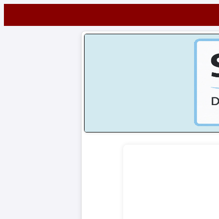
Startseite
NEWS
Alle
Fußball-
News
1.
Bundesliga
2.
Bundesliga
3.