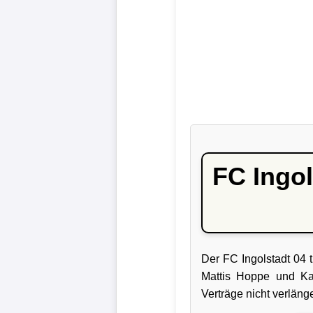
Liga
DFB-
Pokal
International
Champions
League
FC Ingol
Europa
League
Nationalmannschaft
Der FC Ingolstadt 04 
Vereinsnews
Mattis Hoppe und Kai
Verträge nicht verläng
Wechselgerüchte