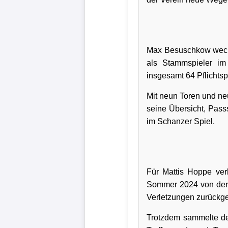
Bundesliga
Tabelle
3.
Max Besuschkow wechse
als Stammspieler im 
Liga
insgesamt 64 Pflichtsp
1.
Mit neun Toren und neu
Bundesliga
seine Übersicht, Pas
Ergebnisse
im Schanzer Spiel.
SONSTIGES
Fußballspieler
Für Mattis Hoppe verl
Sommer 2024 von der 
Vereine
Verletzungen zurückg
Kader
Trotzdem sammelte der