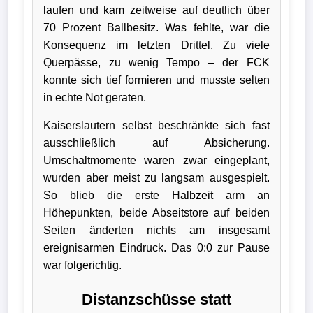
laufen und kam zeitweise auf deutlich über
Bundesliga
70 Prozent Ballbesitz. Was fehlte, war die
Konsequenz im letzten Drittel. Zu viele
Tabelle
Querpässe, zu wenig Tempo – der FCK
3.
konnte sich tief formieren und musste selten
Liga
in echte Not geraten.
1.
Kaiserslautern selbst beschränkte sich fast
Bundesliga
ausschließlich auf Absicherung.
Umschaltmomente waren zwar eingeplant,
Ergebnisse
wurden aber meist zu langsam ausgespielt.
So blieb die erste Halbzeit arm an
SONSTIGES
Höhepunkten, beide Abseitstore auf beiden
Seiten änderten nichts am insgesamt
Fußballspieler
ereignisarmen Eindruck. Das 0:0 zur Pause
Vereine
war folgerichtig.
Distanzschüsse statt
Kader