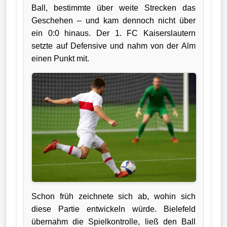
Ball, bestimmte über weite Strecken das
Verletzungspech
Geschehen – und kam dennoch nicht über
ein 0:0 hinaus. Der 1. FC Kaiserslautern
Frauenfußball
setzte auf Defensive und nahm von der Alm
einen Punkt mit.
Alle
Sportnews
eSports
STATISTIKEN
Tabelle
1.
Bundesliga
Schon früh zeichnete sich ab, wohin sich
diese Partie entwickeln würde. Bielefeld
Tabelle
übernahm die Spielkontrolle, ließ den Ball
2.