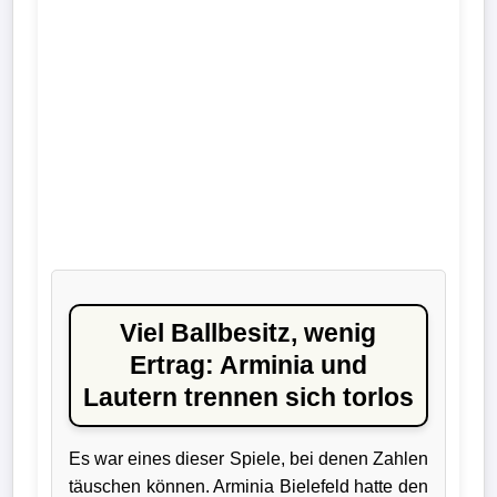
Liga
DFB-
Pokal
International
Champions
League
Europa
League
Viel Ballbesitz, wenig
Ertrag: Arminia und
Nationalmannschaft
Lautern trennen sich torlos
Vereinsnews
Es war eines dieser Spiele, bei denen Zahlen
täuschen können. Arminia Bielefeld hatte den
Wechselgerüchte