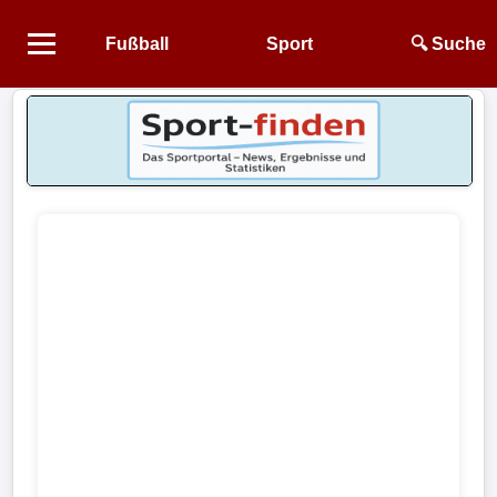
Fußball
Sport
🔍 Suche
Startseite
NEWS
Alle
Fußball-
News
1.
Bundesliga
2.
Bundesliga
3.