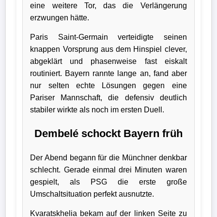
eine weitere Tor, das die Verlängerung
Bundesliga
erzwungen hätte.
Tabelle
Paris Saint-Germain verteidigte seinen
3.
knappen Vorsprung aus dem Hinspiel clever,
abgeklärt und phasenweise fast eiskalt
Liga
routiniert. Bayern rannte lange an, fand aber
1.
nur selten echte Lösungen gegen eine
Pariser Mannschaft, die defensiv deutlich
Bundesliga
stabiler wirkte als noch im ersten Duell.
Ergebnisse
Dembelé schockt Bayern früh
SONSTIGES
Der Abend begann für die Münchner denkbar
Fußballspieler
schlecht. Gerade einmal drei Minuten waren
gespielt, als PSG die erste große
Vereine
Umschaltsituation perfekt ausnutzte.
Kader
Kvaratskhelia bekam auf der linken Seite zu