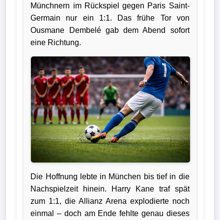
Münchnern im Rückspiel gegen Paris Saint-
Germain nur ein 1:1. Das frühe Tor von
Verletzungspech
Ousmane Dembelé gab dem Abend sofort
eine Richtung.
Frauenfußball
Alle
Sportnews
eSports
STATISTIKEN
Tabelle
1.
Die Hoffnung lebte in München bis tief in die
Bundesliga
Nachspielzeit hinein. Harry Kane traf spät
zum 1:1, die Allianz Arena explodierte noch
Tabelle
einmal – doch am Ende fehlte genau dieses
2.