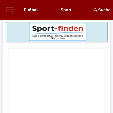
Fußball
Sport
🔍 Suche
Startseite
NEWS
Alle
Fußball-
News
1.
Bundesliga
2.
Bundesliga
3.