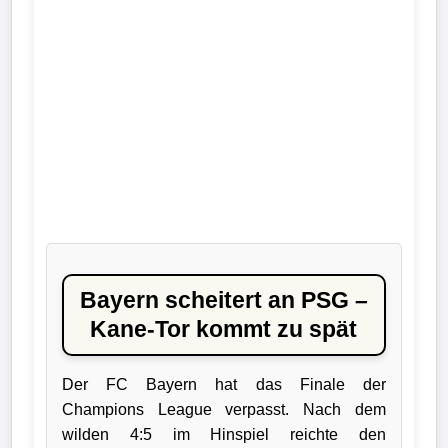
Liga
DFB-
Pokal
International
Champions
League
Europa
League
Bayern scheitert an PSG –
Kane-Tor kommt zu spät
Nationalmannschaft
Der FC Bayern hat das Finale der
Vereinsnews
Champions League verpasst. Nach dem
wilden 4:5 im Hinspiel reichte den
Wechselgerüchte