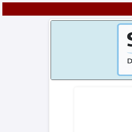
Startseite
NEWS
Alle
Fußball-
News
1.
Bundesliga
2.
Bundesliga
3.