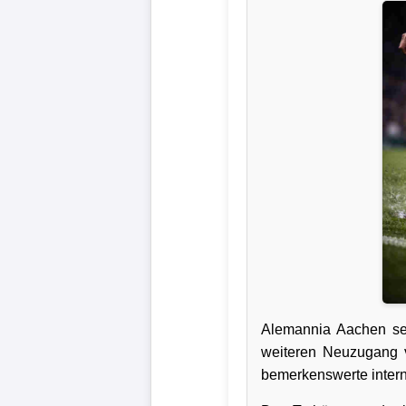
Verletzungspech
Frauenfußball
Alle
Sportnews
eSports
STATISTIKEN
Tabelle
1.
Alemannia Aachen set
Bundesliga
weiteren Neuzugang ve
bemerkenswerte intern
Tabelle
2.