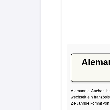
Liga
DFB-
Pokal
International
Champions
League
Aleman
Europa
League
Nationalmannschaft
Alemannia Aachen hat
Vereinsnews
wechselt ein französi
24-Jährige kommt von 
Wechselgerüchte