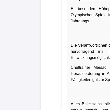
Wappen
Ein besonderer Höhepu
Olympischen Spiele in
Der
Jahrgangs.
Flutlichtbarde
Die Verantwortlichen 
hervorragend ins T
Entwicklungsmöglichke
Cheftrainer Mersad 
Herausforderung in Aa
Fähigkeiten gut zur S
Auch Bajić selbst bl