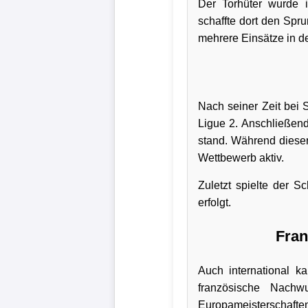
Der Torhüter wurde 
Bundesliga
schaffte dort den Spru
mehrere Einsätze in d
Tabelle
3.
Liga
Nach seiner Zeit bei 
1.
Ligue 2. Anschließend
Bundesliga
stand. Während dieser
Wettbewerb aktiv.
Ergebnisse
Zuletzt spielte der 
SONSTIGES
erfolgt.
Fußballspieler
Fran
Vereine
Auch international k
französische Nach
Kader
Europameisterschaften 