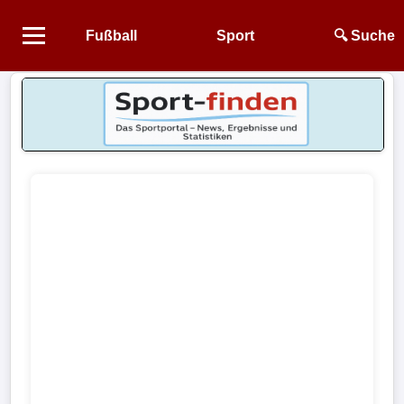
Fußball
Sport
🔍 Suche
Startseite
NEWS
Alle
Fußball-
News
1.
Bundesliga
2.
Bundesliga
3.