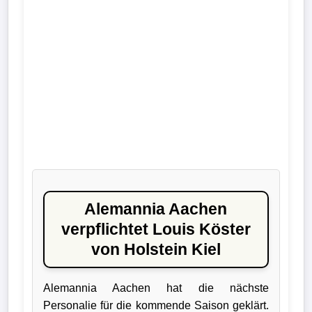
Liga
DFB-
Pokal
International
Champions
League
Europa
League
Alemannia Aachen
verpflichtet Louis Köster
Nationalmannschaft
von Holstein Kiel
Vereinsnews
Alemannia Aachen hat die nächste
Personalie für die kommende Saison geklärt.
Wechselgerüchte