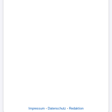
Bundesliga
3.
Liga
DFB-
Pokal
International
Champions
League
Europa
League
Nationalmannschaft
Impressum
-
Datenschutz
-
Redaktion