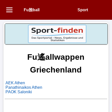
Fu脽ball
Sport
Startseite
NEWS
Alle
Fu
Fu遙allwappen
脽
ball-
Griechenland
News
AEK Athen
1.
Panathinaikos Athen
PAOK Saloniki
Bundesliga
2.