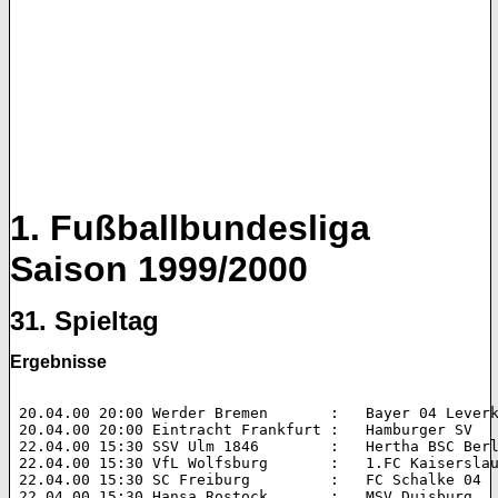
1. Fußballbundesliga
Saison 1999/2000
31. Spieltag
Ergebnisse
 20.04.00 20:00 Werder Bremen       :   Bayer 04 Leverkusen 	1:3 (
 20.04.00 20:00 Eintracht Frankfurt :   Hamburger SV 		3:0 (1:0)  

 22.04.00 15:30 SSV Ulm 1846        :   Hertha BSC Berlin 	0:1 (0:0
 22.04.00 15:30 VfL Wolfsburg       :   1.FC Kaiserslautern 	3:2 (
 22.04.00 15:30 SC Freiburg         :   FC Schalke 04 		2:1 (1:1)  

 22.04.00 15:30 Hansa Rostock       :   MSV Duisburg 		3:1 (2:0)  
