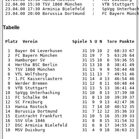
 22.04.00 15:30 TSV 1860 München    :   VfB Stuttgart 		1:1 (0:0)  

 23.04.00 17:30 Arminia Bielefeld   :   SpVgg Unterhaching 	1:0 (0
 23.04.00 20:00 Borussia Dortmund   :   FC Bayern München 	0:1 (0:
Tabelle
 Platz  Verein 		    Spiele S U N  Tore Punkte
  1  Bayer 04 Leverkusen 	31 19 10  2  68:33 67  

  2  FC Bayern München 		31 19  7  5  63:26 64  

  3  Hamburger SV 		31 15 10  6  59:36 55  

  4  Hertha BSC Berlin 		31 13 10  8  38:41 49  

  5  TSV 1860 München 		31 13  9  9  50:44 48  

  6  VfL Wolfsburg 		31 11 13  7  49:51 46  

  7  1.FC Kaiserslautern 	31 14  4 13  46:54 46  

  8  Werder Bremen 		31 12  8 11  60:48 44  

  9  VfB Stuttgart 		31 13  5 13  36:41 44  

 10  SpVgg Unterhaching		31 10  8 13  37:39 38  

 11  FC Schalke 04 		31  8 13 10  39:39 37  

 12  SC Freiburg 		31  9  9 13  42:47 36  

 13  Hansa Rostock 		31  7 14 10  40:52 35  

 14  Borussia Dortmund 		31  7 12 12  35:36 33  

 15  Eintracht Frankfurt 	31 10  5 16  35:39 33  

 16  SSV Ulm 1846 		31  8  8 15  31:54 32  

 17  DSC Arminia Bielefeld 	31  6  8 17  34:55 26  

 18  MSV Duisburg 		31  4  9 18  36:63 21 
