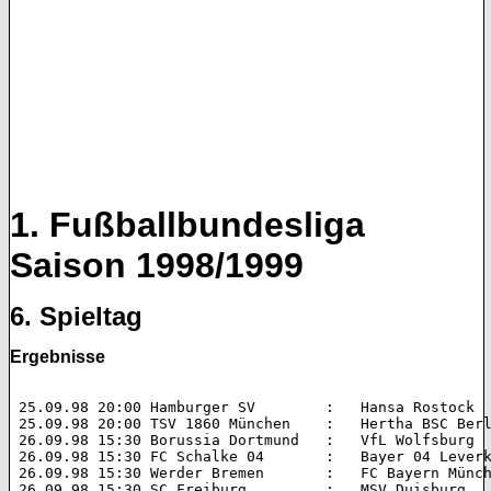
1. Fußballbundesliga
Saison 1998/1999
6. Spieltag
Ergebnisse
 25.09.98 20:00 Hamburger SV        :   Hansa Rostock 		1:0 (0:0)  

 25.09.98 20:00 TSV 1860 München    :   Hertha BSC Berlin 	2:0 (1:0
 26.09.98 15:30 Borussia Dortmund   :   VfL Wolfsburg 		2:1 (1:1)  

 26.09.98 15:30 FC Schalke 04       :   Bayer 04 Leverkusen 	0:1 (
 26.09.98 15:30 Werder Bremen       :   FC Bayern München 	0:1 (0:0
 26.09.98 15:30 SC Freiburg         :   MSV Duisburg 		2:2 (1:0)  
