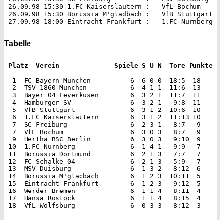
 26.09.98 15:30 1.FC Kaiserslautern :   VfL Bochum 		2:3 (1:0)  

 26.09.98 15:30 Borussia M'gladbach :   VfB Stuttgart 		2:3 (2:2)  

 27.09.98 18:00 Eintracht Frankfurt :   1.FC Nürnberg 		3:2 (1:1) 

Tabelle
 Platz  Verein 		    Spiele S U N  Tore Punkte
  1  FC Bayern München 		6  6 0 0  18:5  18  

  2  TSV 1860 München 		6  4 1 1  11:6  13  

  3  Bayer 04 Leverkusen 	6  3 2 1  11:7  11  

  4  Hamburger SV 		6  3 2 1   9:8  11  

  5  VfB Stuttgart 		6  3 1 2  10:6  10  

  6  1.FC Kaiserslautern 	6  3 1 2  11:13 10  

  7  SC Freiburg 		6  2 3 1   8:7   9  

  7  VfL Bochum 		6  3 0 3   8:7   9  

  9  Hertha BSC Berlin 		6  3 0 3   9:10  9  

 10  1.FC Nürnberg 		6  1 4 1   9:9   7  

 11  Borussia Dortmund 		6  2 1 3   7:7   7  

 12  FC Schalke 04 		6  2 1 3   5:9   7  

 13  MSV Duisburg 		6  1 3 2   8:12  6  

 14  Borussia M'gladbach 	6  1 2 3  10:11  5  

 15  Eintracht Frankfurt 	6  1 2 3   9:12  5  

 16  Werder Bremen 		6  1 1 4   8:11  4  

 17  Hansa Rostock 		6  1 1 4   8:15  4  

 18  VfL Wolfsburg 		6  0 3 3   8:12  3 
