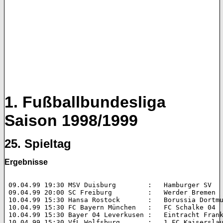
1. Fußballbundesliga
Saison 1998/1999
25. Spieltag
Ergebnisse
 09.04.99 19:30 MSV Duisburg        :   Hamburger SV 		2:3 (2:0)  

 09.04.99 20:00 SC Freiburg         :   Werder Bremen 		0:2 (0:0)  

 10.04.99 15:30 Hansa Rostock       :   Borussia Dortmund 	2:0 (0:0
 10.04.99 15:30 FC Bayern München   :   FC Schalke 04 		1:1 (0:0)  

 10.04.99 15:30 Bayer 04 Leverkusen :   Eintracht Frankfurt 	2:1 (
 10.04.99 15:30 VfL Wolfsburg       :   1.FC Kaiserslautern 	2:1 (