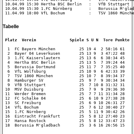
 10.04.99 15:30 Hertha BSC Berlin   :   VfB Stuttgart 		2:0 (0:0)  

 10.04.99 15:30 1.FC Nürnberg       :   Borussia M'gladbach 	2:0 (
 11.04.99 18:00 VfL Bochum          :   TSV 1860 München 	2:0 (0:0
Tabelle
 Platz  Verein 		    Spiele S U N  Tore Punkte
  1  FC Bayern München 		25 19 4  2 58:16 61  

  2  Bayer 04 Leverkusen 	25 13 9  3 47:22 48  

  3  1.FC Kaiserslautern 	25 13 6  6 38:34 45  

  4  Hertha BSC Berlin 		25 13 5  7 39:24 44  

  5  Borussia Dortmund 		25 11 7  7 35:25 40  

  6  VfL Wolfsburg 		25 10 9  6 42:33 39  

  7  TSV 1860 München 		25 10 7  8 39:34 37  

  8  Hamburger SV 		25  9 7  9 30:34 34  

  9  VfB Stuttgart 		25  7 10 8 31:32 31  

 10  MSV Duisburg 		25  7 9  9 29:36 30  

 11  Werder Bremen 		25  7 7 11 31:34 28  

 12  FC Schalke 04 		25  6 10 9 27:38 28  

 13  SC Freiburg 		25  6 9 10 26:31 27  

 14  VfL Bochum 		25  7 6 12 30:40 27  

 15  1.FC Nürnberg 		25  5 11 9 30:42 26  

 16  Eintracht Frankfurt 	25  5 8 12 27:40 23  

 17  Hansa Rostock 		25  5 8 12 33:47 23  

 18  Borussia M'gladbach 	25  3 6 16 26:56 15  
