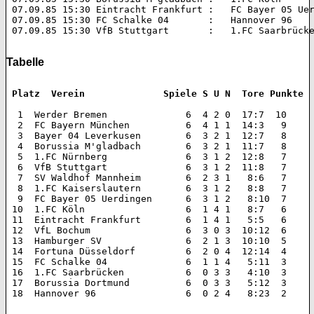
 07.09.85 15:30 Eintracht Frankfurt :   FC Bayer 05 Uerdingen 	1:1
 07.09.85 15:30 FC Schalke 04       :   Hannover 96 		2:2 (0:1)  

 07.09.85 15:30 VfB Stuttgart       :   1.FC Saarbrücken 	3:1 (2:1
Tabelle
 Platz  Verein 		    Spiele S U N  Tore Punkte
  1  Werder Bremen 		6  4 2 0  17:7  10  

  2  FC Bayern München 		6  4 1 1  14:3   9  

  3  Bayer 04 Leverkusen 	6  3 2 1  12:7   8  

  4  Borussia M'gladbach 	6  3 2 1  11:7   8  

  5  1.FC Nürnberg 		6  3 1 2  12:8   7  

  6  VfB Stuttgart 		6  3 1 2  11:8   7  

  7  SV Waldhof Mannheim 	6  2 3 1   8:6   7  

  8  1.FC Kaiserslautern 	6  3 1 2   8:8   7  

  9  FC Bayer 05 Uerdingen 	6  3 1 2   8:10  7  

 10  1.FC Köln 			6  1 4 1   8:7   6  

 11  Eintracht Frankfurt 	6  1 4 1   5:5   6  

 12  VfL Bochum 		6  3 0 3  10:12  6  

 13  Hamburger SV 		6  2 1 3  10:10  5  

 14  Fortuna Düsseldorf 	6  2 0 4  12:14  4  

 15  FC Schalke 04 		6  1 1 4   5:11  3  

 16  1.FC Saarbrücken 		6  0 3 3   4:10  3  

 17  Borussia Dortmund 		6  0 3 3   5:12  3  

 18  Hannover 96 		6  0 2 4   8:23  2 
