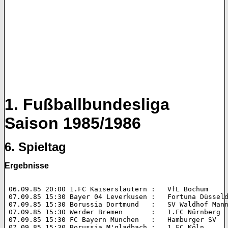
1. Fußballbundesliga
Saison 1985/1986
6. Spieltag
Ergebnisse
 06.09.85 20:00 1.FC Kaiserslautern :   VfL Bochum 		2:0 (1:0)  

 07.09.85 15:30 Bayer 04 Leverkusen :   Fortuna Düsseldorf 	3:1 (1
 07.09.85 15:30 Borussia Dortmund   :   SV Waldhof Mannheim 	
 07.09.85 15:30 Werder Bremen       :   1.FC Nürnberg 		2:1 (1:0)  

 07.09.85 15:30 FC Bayern München   :   Hamburger SV 		2:0 (0:0)  

 07.09.85 15:30 Borussia M'gladbach :   1.FC Köln 		1:1 (0:0)  
