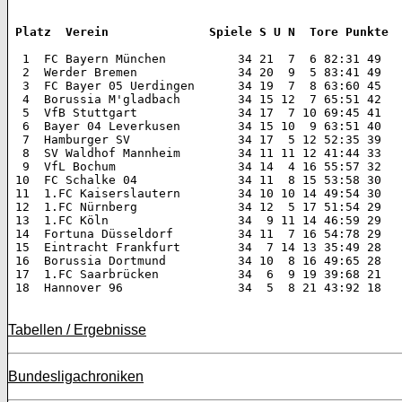
 Platz  Verein 		    Spiele S U N  Tore Punkte
  1  FC Bayern München 		34 21  7  6 82:31 49  

  2  Werder Bremen 		34 20  9  5 83:41 49  

  3  FC Bayer 05 Uerdingen 	34 19  7  8 63:60 45  

  4  Borussia M'gladbach 	34 15 12  7 65:51 42  

  5  VfB Stuttgart 		34 17  7 10 69:45 41  

  6  Bayer 04 Leverkusen 	34 15 10  9 63:51 40  

  7  Hamburger SV 		34 17  5 12 52:35 39  

  8  SV Waldhof Mannheim 	34 11 11 12 41:44 33  

  9  VfL Bochum 		34 14  4 16 55:57 32  

 10  FC Schalke 04 		34 11  8 15 53:58 30  

 11  1.FC Kaiserslautern 	34 10 10 14 49:54 30  

 12  1.FC Nürnberg 		34 12  5 17 51:54 29  

 13  1.FC Köln 			34  9 11 14 46:59 29  

 14  Fortuna Düsseldorf 	34 11  7 16 54:78 29  

 15  Eintracht Frankfurt 	34  7 14 13 35:49 28  

 16  Borussia Dortmund 		34 10  8 16 49:65 28  

 17  1.FC Saarbrücken 		34  6  9 19 39:68 21  

 18  Hannover 96 		34  5  8 21 43:92 18 

Tabellen / Ergebnisse
Bundesligachroniken