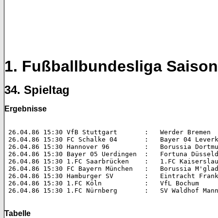
1. Fußballbundesliga Saison
34. Spieltag
Ergebnisse
 26.04.86 15:30 VfB Stuttgart       :   Werder Bremen 		2:1 (1:0)  

 26.04.86 15:30 FC Schalke 04       :   Bayer 04 Leverkusen 	2:2 (
 26.04.86 15:30 Hannover 96         :   Borussia Dortmund 	1:4 (0:2
 26.04.86 15:30 Bayer 05 Uerdingen  :   Fortuna Düsseldorf 	5:2 (2
 26.04.86 15:30 1.FC Saarbrücken    :   1.FC Kaiserslautern 	0:6 (
 26.04.86 15:30 FC Bayern München   :   Borussia M'gladbach 	6:0 (
 26.04.86 15:30 Hamburger SV        :   Eintracht Frankfurt 	1:0 (
 26.04.86 15:30 1.FC Köln           :   VfL Bochum 		3:0 (1:0)  

 26.04.86 15:30 1.FC Nürnberg       :   SV Waldhof Mannheim 	2:0 
Tabelle