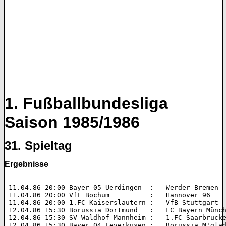
1. Fußballbundesliga
Saison 1985/1986
31. Spieltag
Ergebnisse
 11.04.86 20:00 Bayer 05 Uerdingen  :   Werder Bremen 		1:0 (0:0)  

 11.04.86 20:00 VfL Bochum          :   Hannover 96 		3:2 (0:1)  

 11.04.86 20:00 1.FC Kaiserslautern :   VfB Stuttgart 		2:2 (0:1)  

 12.04.86 15:30 Borussia Dortmund   :   FC Bayern München 	0:3 (0:1
 12.04.86 15:30 SV Waldhof Mannheim :   1.FC Saarbrücken 	1:0 (1:0)
 12.04.86 15:30 Bayer 04 Leverkusen :   Borussia M'gladbach 	3:1 (