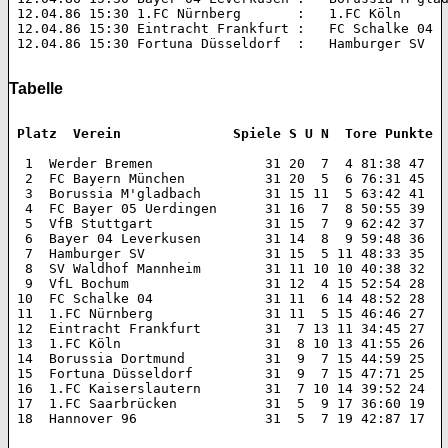
 12.04.86 15:30 1.FC Nürnberg       :   1.FC Köln 		3:0 (1:0)  

 12.04.86 15:30 Eintracht Frankfurt :   FC Schalke 04 		3:0 (2:0)  

 12.04.86 15:30 Fortuna Düsseldorf  :   Hamburger SV 		3:1 (2:0) 

Tabelle
 Platz  Verein 		    Spiele S U N  Tore Punkte
  1  Werder Bremen 		31 20  7  4 81:38 47  

  2  FC Bayern München 		31 20  5  6 76:31 45  

  3  Borussia M'gladbach 	31 15 11  5 63:42 41  

  4  FC Bayer 05 Uerdingen 	31 16  7  8 50:55 39  

  5  VfB Stuttgart 		31 15  7  9 62:42 37  

  6  Bayer 04 Leverkusen 	31 14  8  9 59:48 36  

  7  Hamburger SV 		31 15  5 11 48:33 35  

  8  SV Waldhof Mannheim 	31 11 10 10 40:38 32  

  9  VfL Bochum 		31 12  4 15 52:54 28  

 10  FC Schalke 04 		31 11  6 14 48:52 28  

 11  1.FC Nürnberg 		31 11  5 15 46:46 27  

 12  Eintracht Frankfurt 	31  7 13 11 34:45 27  

 13  1.FC Köln 			31  8 10 13 41:55 26  

 14  Borussia Dortmund 		31  9  7 15 44:59 25  

 15  Fortuna Düsseldorf 	31  9  7 15 47:71 25  

 16  1.FC Kaiserslautern 	31  7 10 14 39:52 24  

 17  1.FC Saarbrücken 		31  5  9 17 36:60 19  

 18  Hannover 96 		31  5  7 19 42:87 17  
