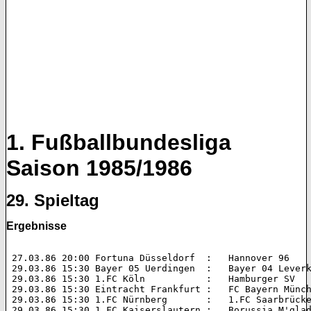
1. Fußballbundesliga
Saison 1985/1986
29. Spieltag
Ergebnisse
 27.03.86 20:00 Fortuna Düsseldorf  :   Hannover 96 		2:2 (1:2)  

 29.03.86 15:30 Bayer 05 Uerdingen  :   Bayer 04 Leverkusen 	2:1 (
 29.03.86 15:30 1.FC Köln           :   Hamburger SV 		1:1 (0:0)  

 29.03.86 15:30 Eintracht Frankfurt :   FC Bayern München 	2:2 (2:0
 29.03.86 15:30 1.FC Nürnberg       :   1.FC Saarbrücken 	2:0 (1:0)
 29.03.86 15:30 1.FC Kaiserslautern :   Borussia M'gladbach 	1:1 (