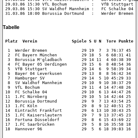
 29.03.86 15:30 VfL Bochum          :   VfB Stuttgart 		0:2 (0:0)  

 29.03.86 15:30 SV Waldhof Mannheim :   FC Schalke 04 		3:0 (1:0)  

 31.03.86 18:00 Borussia Dortmund   :   Werder Bremen 		1:1 (1:1) 

Tabelle
 Platz  Verein 		    Spiele S U N  Tore Punkte
  1  Werder Bremen 		29 19  7  3 76:37 45  

  2  FC Bayern München 		29 18  5  6 68:31 41  

  3  Borussia M'gladbach 	29 14 11  4 60:38 39  

  4  FC Bayer 05 Uerdingen 	29 15  6  8 48:54 36  

  5  VfB Stuttgart 		29 14  6  9 58:39 34  

  6  Bayer 04 Leverkusen 	29 13  8  8 56:42 34  

  7  Hamburger SV 		29 14  5 10 45:29 33  

  8  SV Waldhof Mannheim 	29 10  9 10 38:37 29  

  9  VfL Bochum 		29 11  4 14 47:48 26  

 10  FC Schalke 04 		29 10  6 13 44:47 26  

 11  1.FC Nürnberg 		29 10  5 14 42:44 25  

 12  Borussia Dortmund 		29  9  7 13 43:54 25  

 13  1.FC Köln 			29  8  9 12 40:51 25  

 14  Eintracht Frankfurt 	29  6 13 10 30:43 25  

 15  1.FC Kaiserslautern 	29  7  9 13 37:45 23  

 16  Fortuna Düsseldorf 	29  8  6 15 43:69 22  

 17  1.FC Saarbrücken 		29  5  8 16 35:58 18  

 18  Hannover 96 		29  5  6 18 39:83 16 
