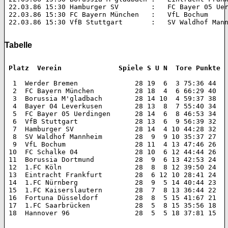
 22.03.86 15:30 Hamburger SV        :   FC Bayer 05 Uerdingen 	1:4
 22.03.86 15:30 FC Bayern München   :   VfL Bochum 		6:1 (2:0)  

 22.03.86 15:30 VfB Stuttgart       :   SV Waldhof Mannheim 	3:1 
Tabelle
 Platz  Verein 		    Spiele S U N  Tore Punkte
  1  Werder Bremen 		28 19  6  3 75:36 44  

  2  FC Bayern München 		28 18  4  6 66:29 40  

  3  Borussia M'gladbach 	28 14 10  4 59:37 38  

  4  Bayer 04 Leverkusen 	28 13  8  7 55:40 34  

  5  FC Bayer 05 Uerdingen 	28 14  6  8 46:53 34  

  6  VfB Stuttgart 		28 13  6  9 56:39 32  

  7  Hamburger SV 		28 14  4 10 44:28 32  

  8  SV Waldhof Mannheim 	28  9  9 10 35:37 27  

  9  VfL Bochum 		28 11  4 13 47:46 26  

 10  FC Schalke 04 		28 10  6 12 44:44 26  

 11  Borussia Dortmund 		28  9  6 13 42:53 24  

 12  1.FC Köln 			28  8  8 12 39:50 24  

 13  Eintracht Frankfurt 	28  6 12 10 28:41 24  

 14  1.FC Nürnberg 		28  9  5 14 40:44 23  

 15  1.FC Kaiserslautern 	28  7  8 13 36:44 22  

 16  Fortuna Düsseldorf 	28  8  5 15 41:67 21  

 17  1.FC Saarbrücken 		28  5  8 15 35:56 18  

 18  Hannover 96 		28  5  5 18 37:81 15 
