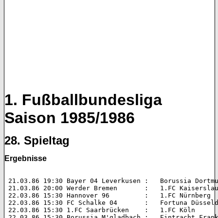
1. Fußballbundesliga
Saison 1985/1986
28. Spieltag
Ergebnisse
 21.03.86 19:30 Bayer 04 Leverkusen :   Borussia Dortmund 	2:1 (2:1
 21.03.86 20:00 Werder Bremen       :   1.FC Kaiserslautern 	2:0 (
 22.03.86 15:30 Hannover 96         :   1.FC Nürnberg 		0:2 (0:1)  

 22.03.86 15:30 FC Schalke 04       :   Fortuna Düsseldorf 	1:1 (0
 22.03.86 15:30 1.FC Saarbrücken    :   1.FC Köln 		1:2 (0:0)  

 22.03.86 15:30 Borussia M'gladbach :   Eintracht Frankfurt 	1:1 (