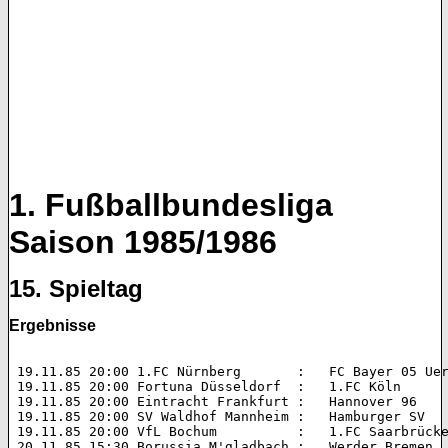
1. Fußballbundesliga
Saison 1985/1986
15. Spieltag
Ergebnisse
 19.11.85 20:00 1.FC Nürnberg       :   FC Bayer 05 Uerdingen 	1:2
 19.11.85 20:00 Fortuna Düsseldorf  :   1.FC Köln 		1:3 (0:2)  

 19.11.85 20:00 Eintracht Frankfurt :   Hannover 96 		1:3 (1:0)  

 19.11.85 20:00 SV Waldhof Mannheim :   Hamburger SV 		0:1 (0:0)  

 19.11.85 20:00 VfL Bochum          :   1.FC Saarbrücken 	3:1 (0:1)
 20.11.85 15:30 Borussia M'gladbach :   Werder Bremen 		1:2 (0:0)  
