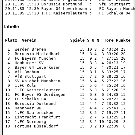
 20.11.85 15:30 Borussia Dortmund   :   VfB Stuttgart 		2:0 (0:0)  

 20.11.85 15:30 Bayer 04 Leverkusen :   FC Bayern München 	1:2 (0:1
 20.11.85 15:30 1.FC Kaiserslautern :   FC Schalke 04 		0:0 

Tabelle
 Platz  Verein 		    Spiele S U N  Tore Punkte
  1  Werder Bremen 		15 10 3  2 43:24 23  

  2  Borussia M'gladbach 	15  8 4  3 33:20 20  

  3  FC Bayern München 		15  9 2  4 27:15 20  

  4  Hamburger SV 		15  8 3  4 26:13 19  

  5  Bayer 04 Leverkusen 	15  6 5  4 30:21 17  

  6  VfL Bochum 		15  8 1  6 33:25 17  

  7  VfB Stuttgart 		15  7 2  6 28:22 16  

  8  SV Waldhof Mannheim 	15  6 4  5 27:22 16  

  9  1.FC Köln 			15  5 6  4 25:24 16  

 10  1.FC Kaiserslautern 	15  6 3  6 21:20 15  

 11  FC Bayer 05 Uerdingen 	15  6 3  6 24:38 15  

 12  FC Schalke 04 		15  5 4  6 20:22 14  

 13  Borussia Dortmund 		15  4 4  7 23:32 12  

 14  Hannover 96 		15  4 4  7 25:41 12  

 15  1.FC Saarbrücken 		15  3 5  7 19:27 11  

 16  Eintracht Frankfurt 	15  2 7  6 13:25 11  

 17  1.FC Nürnberg 		15  3 2 10 20:29  8  

 18  Fortuna Düsseldorf 	15  3 2 10 22:39  8 
