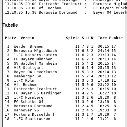
 11.10.85 20:00 Eintracht Frankfurt :   Borussia M'gladbach 	1:1 (
 11.10.85 20:00 VfL Bochum          :   FC Bayern München 	3:0 (1:0
 12.10.85 15:30 Borussia Dortmund   :   Bayer 04 Leverkusen 	1:1 
Tabelle
 Platz  Verein 		    Spiele S U N  Tore Punkte
  1  Werder Bremen 		11 7 3 1  30:15 17  

  2  Borussia M'gladbach 	11 6 3 2  24:14 15  

  3  1.FC Kaiserslautern 	11 6 2 3  21:13 14  

  4  FC Bayern München 		11 6 2 3  20:13 14  

  5  SV Waldhof Mannheim 	11 5 4 2  20:15 14  

  6  VfB Stuttgart 		11 6 1 4  25:15 13  

  7  Bayer 04 Leverkusen 	11 5 3 3  20:14 13  

  8  Hamburger SV 		11 5 2 4  20:13 12  

  9  1.FC Köln 			11 3 5 3  17:19 11  

 10  VfL Bochum 		11 5 0 6  23:22 10  

 11  Eintracht Frankfurt 	11 2 6 3  10:15 10  

 12  FC Bayer 05 Uerdingen 	11 4 2 5  16:27 10  

 13  1.FC Nürnberg 		11 3 2 6  18:20  8  

 14  FC Schalke 04 		11 3 2 6  13:19  8  

 15  Borussia Dortmund 		11 2 4 5  16:25  8  

 16  Hannover 96 		11 2 4 5  19:33  8  

 17  Fortuna Düsseldorf 	11 3 1 7  19:29  7  

 18  1.FC Saarbrücken 		11 1 4 6  11:21  6 
