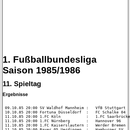
1. Fußballbundesliga
Saison 1985/1986
11. Spieltag
Ergebnisse
 09.10.85 20:00 SV Waldhof Mannheim :   VfB Stuttgart 		5:3 (1:2)  

 10.10.85 20:00 Fortuna Düsseldorf  :   FC Schalke 04 		1:1 (0:0)  

 11.10.85 20:00 1.FC Köln           :   1.FC Saarbrücken 	3:1 (2:0)
 11.10.85 20:00 1.FC Nürnberg       :   Hannover 96 		3:3 (1:1)  

 11.10.85 20:00 1.FC Kaiserslautern :   Werder Bremen 		3:0 (1:0)  

 11.10.85 20:00 Bayer 05 Uerdingen  :   Hamburger SV 		0:3 (0:1)  
