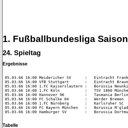
1. Fußballbundesliga Saison
24. Spieltag
Ergebnisse
 05.03.66 16:00 Meidericher SV      :   Eintracht Frank
 05.03.66 16:00 VfB Stuttgart       :   Eintracht Braun
 05.03.66 16:00 1.FC Kaiserslautern :   Borussia Neunki
 05.03.66 16:00 1.FC Köln           :   TSV 1860 Münche
 05.03.66 16:00 Hannover 96         :   Tasmania Berlin
 05.03.66 16:00 FC Schalke 04       :   Werder Bremen  
 05.03.66 16:00 1.FC Nürnberg       :   Karlsruher SC  
 05.03.66 16:00 FC Bayern München   :   Borussia M'glad
 05.03.66 16:00 Hamburger SV        :   Borussia Dortmu
Tabelle