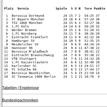
 Platz  Verein 		    Spiele  S U N  Tore Punkte
  1  Borussia Dortmund 		24 15 7 2  54:25 37  

  2  FC Bayern München 		24 16 4 4  57:24 36  

  3  TSV 1860 München 		24 15 6 3  52:27 36  

  4  1.FC Köln 			24 14 4 6  50:29 32  

  5  Werder Bremen 		24 15 1 8  51:28 31  

  6  1.FC Nürnberg 		24 11 7 6  38:26 29  

  7  Eintracht Frankfurt 	24 11 4 9  42:32 26  

  8  Hamburger SV 		24 10 5 9  51:35 25  

  9  Meidericher SV 		24  9 6 9  44:34 24  

 10  Hannover 96 		24  9 4 11 47:38 22  

 11  Borussia M'gladbach 	24  7 8 9  38:41 22  

 12  Eintracht Braunschweig 	24  7 8 9  35:38 22  

 13  VfB Stuttgart 		24  7 6 11 24:32 20  

 14  1.FC Kaiserslautern 	24  6 6 12 32:48 18  

 15  Karlsruher SC 		24  6 5 13 24:51 17  

 16  FC Schalke 04 		24  6 5 13 17:44 17  

 17  Borussia Neunkirchen 	24  5 4 15 21:59 14  

 18  SC Tasmania 1900 Berlin 	24  1 2 21 10:76  4 

Tabellen / Ergebnisse
Bundesligachroniken