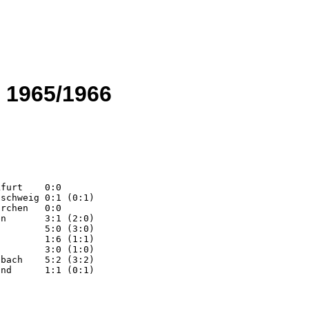
 1965/1966
furt    0:0  

schweig 0:1 (0:1)  

rchen   0:0  

n       3:1 (2:0)  

        5:0 (3:0)  

        1:6 (1:1)  

        3:0 (1:0)  

bach    5:2 (3:2)  

nd      1:1 (0:1)  
