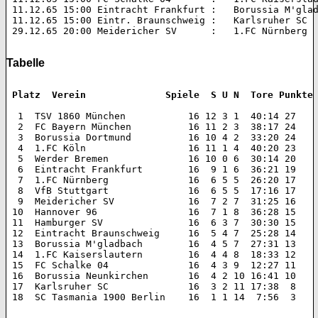
 11.12.65 15:00 Eintracht Frankfurt :   Borussia M'glad
 11.12.65 15:00 Eintr. Braunschweig :   Karlsruher SC  
 29.12.65 20:00 Meidericher SV      :   1.FC Nürnberg  
Tabelle
 Platz  Verein 		    Spiele  S U N  Tore Punkte
  1  TSV 1860 München 		16 12 3 1  40:14 27  

  2  FC Bayern München 		16 11 2 3  38:17 24  

  3  Borussia Dortmund 		16 10 4 2  33:20 24  

  4  1.FC Köln 			16 11 1 4  40:20 23  

  5  Werder Bremen 		16 10 0 6  30:14 20  

  6  Eintracht Frankfurt 	16  9 1 6  36:21 19  

  7  1.FC Nürnberg 		16  6 5 5  26:20 17  

  8  VfB Stuttgart 		16  6 5 5  17:16 17  

  9  Meidericher SV 		16  7 2 7  31:25 16  

 10  Hannover 96 		16  7 1 8  36:28 15  

 11  Hamburger SV 		16  6 3 7  30:30 15  

 12  Eintracht Braunschweig 	16  5 4 7  25:28 14  

 13  Borussia M'gladbach 	16  4 5 7  27:31 13  

 14  1.FC Kaiserslautern 	16  4 4 8  18:33 12  

 15  FC Schalke 04 		16  4 3 9  12:27 11  

 16  Borussia Neunkirchen 	16  4 2 10 16:41 10  

 17  Karlsruher SC 		16  3 2 11 17:38  8  

 18  SC Tasmania 1900 Berlin 	16  1 1 14  7:56  3 
