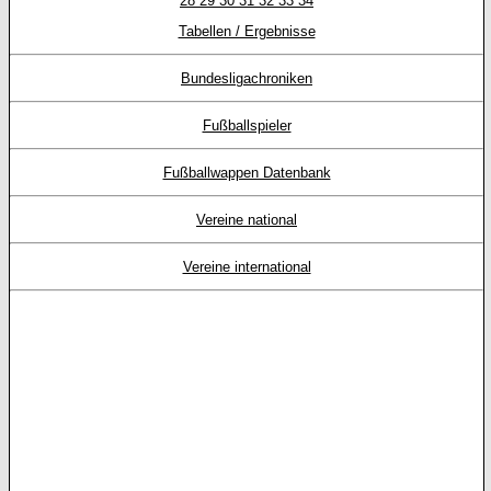
28
29
30
31
32
33
34
Tabellen / Ergebnisse
Bundesligachroniken
Fußballspieler
Fußballwappen Datenbank
Vereine national
Vereine international