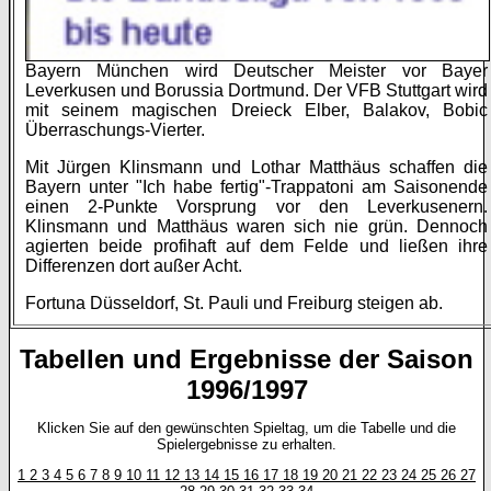
Bayern München wird Deutscher Meister vor Bayer
Leverkusen und Borussia Dortmund. Der VFB Stuttgart wird
mit seinem magischen Dreieck Elber, Balakov, Bobic
Überraschungs-Vierter.
Mit Jürgen Klinsmann und Lothar Matthäus schaffen die
Bayern unter "Ich habe fertig"-Trappatoni am Saisonende
einen 2-Punkte Vorsprung vor den Leverkusenern.
Klinsmann und Matthäus waren sich nie grün. Dennoch
agierten beide profihaft auf dem Felde und ließen ihre
Differenzen dort außer Acht.
Fortuna Düsseldorf, St. Pauli und Freiburg steigen ab.
Tabellen und Ergebnisse der Saison
1996/1997
Klicken Sie auf den gewünschten Spieltag, um die Tabelle und die
Spielergebnisse zu erhalten.
1
2
3
4
5
6
7
8
9
10
11
12
13
14
15
16
17
18
19
20
21
22
23
24
25
26
27