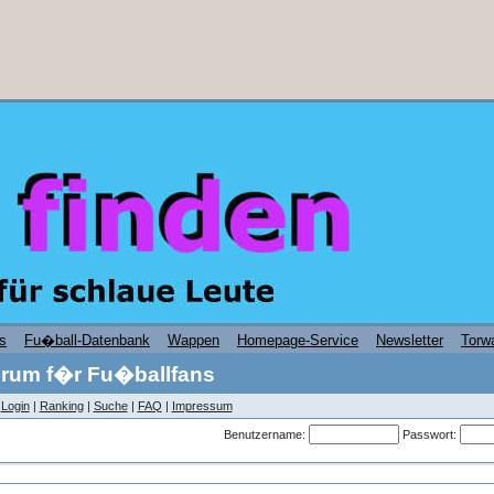
s
Fu�ball-Datenbank
Wappen
Homepage-Service
Newsletter
Torwa
rum f�r Fu�ballfans
|
Login
|
Ranking
|
Suche
|
FAQ
|
Impressum
Benutzername:
Passwort: