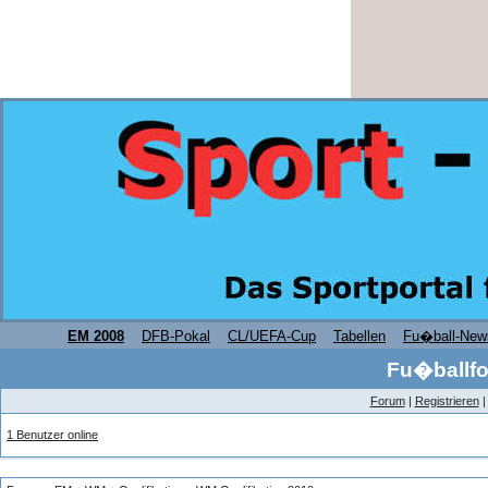
EM 2008
DFB-Pokal
CL/UEFA-Cup
Tabellen
Fu�ball-New
Fu�ballfo
Forum
|
Registrieren
1 Benutzer online