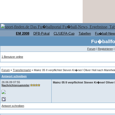
EM 2008
DFB-Pokal
CL/UEFA-Cup
Tabellen
Fu�ball-New
Fu�ballfo
Forum
|
Registrieren
1 Benutzer online
Forum
»
Transfermarkt
» Mainz 05 II verpflichtet Steven Kr�ner/ Oliver Heil nach Mannhe
Antwort schreiben
26.06.09 07:55
Mainz 05 II verpflichtet Steven Kr�ner/ Olive
Nachrichtensammler
Antwort schreiben