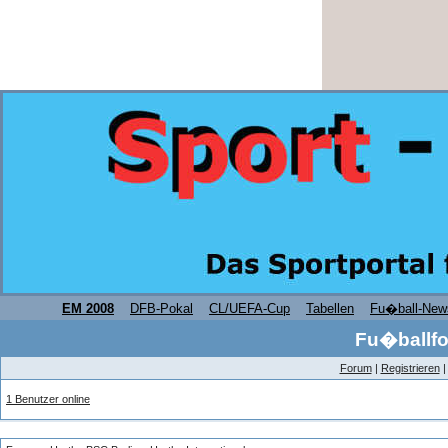
EM 2008
DFB-Pokal
CL/UEFA-Cup
Tabellen
Fu�ball-New
Fu�ballfo
Forum
|
Registrieren
1 Benutzer online