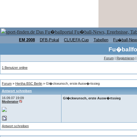
EM 2008
DFB-Pokal
CL/UEFA-Cup
Tabellen
Fu�ball-New
Fu�ballfo
Forum
|
Registrieren
1 Benutzer online
Forum
»
Hertha BSC Berlin
» Gl�ckwunsch, erste Ausw�rtssieg
Antwort schreiben
16.09.07 19:09
Gl�ckwunsch, erste Ausw�rtssieg
Moderator
Antwort schreiben