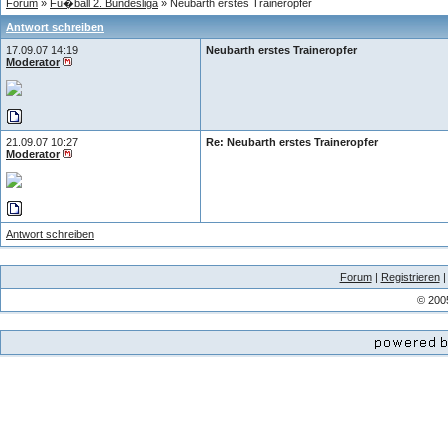
Forum
»
Fu�ball 2. Bundesliga
» Neubarth erstes Traineropfer
Antwort schreiben
17.09.07 14:19
Neubarth erstes Traineropfer
Moderator
21.09.07 10:27
Re: Neubarth erstes Traineropfer
Moderator
Antwort schreiben
Forum
|
Registrieren
© 200