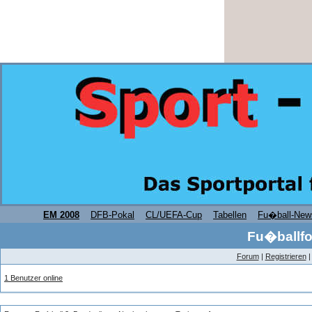
EM 2008
DFB-Pokal
CL/UEFA-Cup
Tabellen
Fu�ball-New
Fu�ballfo
Forum
|
Registrieren
1 Benutzer online