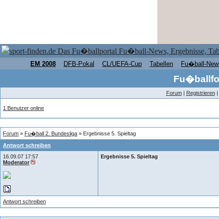
EM 2008
DFB-Pokal
CL/UEFA-Cup
Tabellen
Fu�ball-New
Fu�ballfo
Forum
|
Registrieren
1 Benutzer online
Forum
»
Fu�ball 2. Bundesliga
» Ergebnisse 5. Spieltag
Antwort schreiben
16.09.07 17:57
Ergebnisse 5. Spieltag
Moderator
Antwort schreiben