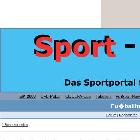
EM 2008
DFB-Pokal
CL/UEFA-Cup
Tabellen
Fu�ball-New
Fu�ballfo
Forum
|
Registrieren
1 Benutzer online