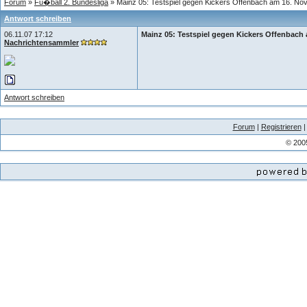
Forum
»
Fu�ball 2. Bundesliga
» Mainz 05: Testspiel gegen Kickers Offenbach am 16. N
Antwort schreiben
06.11.07 17:12
Mainz 05: Testspiel gegen Kickers Offenbach
Nachrichtensammler
Antwort schreiben
Forum
|
Registrieren
© 200