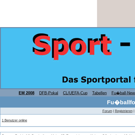
EM 2008
DFB-Pokal
CL/UEFA-Cup
Tabellen
Fu�ball-New
Fu�ballfo
Forum
|
Registrieren
1 Benutzer online