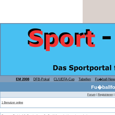
EM 2008
DFB-Pokal
CL/UEFA-Cup
Tabellen
Fu�ball-New
Fu�ballfo
Forum
|
Registrieren
1 Benutzer online