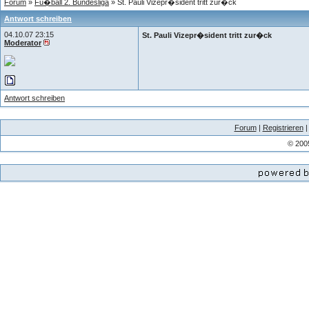
Forum
»
Fu�ball 2. Bundesliga
» St. Pauli Vizepr�sident tritt zur�ck
Antwort schreiben
04.10.07 23:15
St. Pauli Vizepr�sident tritt zur�ck
Moderator
Antwort schreiben
Forum
|
Registrieren
© 200