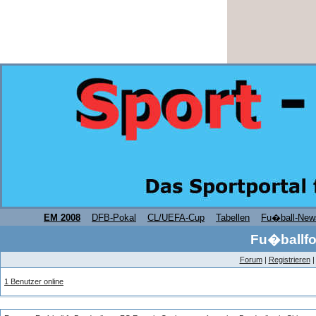
EM 2008
DFB-Pokal
CL/UEFA-Cup
Tabellen
Fu�ball-New
Fu�ballfo
Forum
|
Registrieren
1 Benutzer online