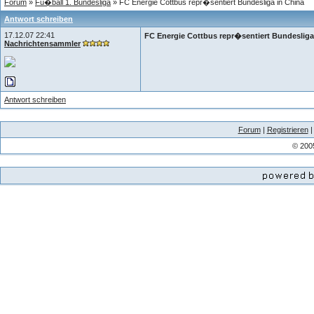
Forum
»
Fu�ball 1. Bundesliga
» FC Energie Cottbus repr�sentiert Bundesliga in China
Antwort schreiben
17.12.07 22:41
FC Energie Cottbus repr�sentiert Bundesliga
Nachrichtensammler
Antwort schreiben
Forum
|
Registrieren
© 200