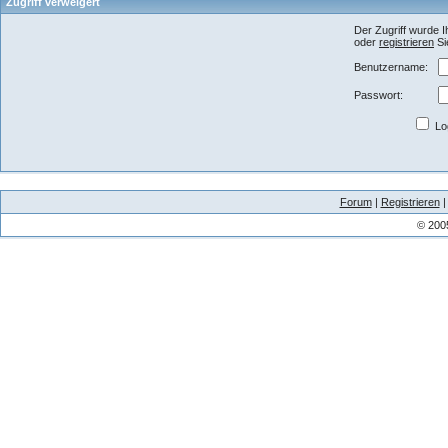
Zugriff verweigert
Der Zugriff wurde I
oder
registrieren
Si
Benutzername:
Passwort:
Log
Forum
|
Registrieren
© 200