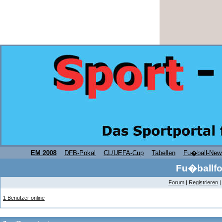
EM 2008
DFB-Pokal
CL/UEFA-Cup
Tabellen
Fu�ball-New
Fu�ballfo
Forum
|
Registrieren
1 Benutzer online